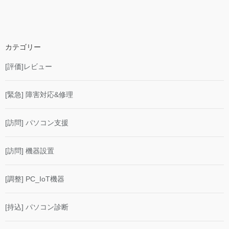
カテゴリー
[評価]レビュー
[緊急] 障害対応&修理
[訪問] パソコン支援
[訪問] 機器設置
[調整] PC_IoT機器
[持込] パソコン診断