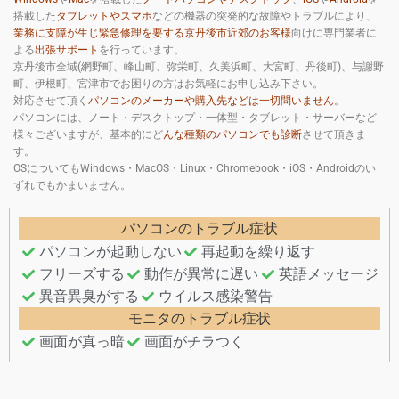
搭載した
タブレットやスマホ
などの機器の突発的な故障やトラブルにより、
業務に支障が生じ緊急修理を要する京丹後市近郊のお客様
向けに専門業者に
よる
出張サポート
を行っています。
京丹後市全域(網野町、峰山町、弥栄町、久美浜町、大宮町、丹後町)、与謝野
町、伊根町、宮津市でお困りの方はお気軽にお申し込み下さい。
対応させて頂く
パソコンのメーカーや購入先などは一切問いません
。
パソコンには、ノート・デスクトップ・一体型・タブレット・サーバーなど
様々ございますが、基本的にど
んな種類のパソコンでも診断
させて頂きま
す。
OSについてもWindows・MacOS・Linux・Chromebook・iOS・Androidのい
ずれでもかまいません。
パソコンのトラブル症状
パソコンが起動しない
再起動を繰り返す
フリーズする
動作が異常に遅い
英語メッセージ
異音異臭がする
ウイルス感染警告
モニタのトラブル症状
画面が真っ暗
画面がチラつく