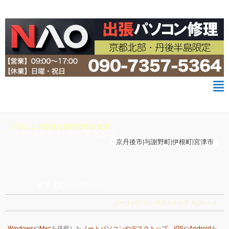
プロによる迅速な原因究明＆復旧
パソコン＆ネット修理[緊急訪問]
京丹後市|与謝野町|伊根町|宮津市
パソコン修理【緊急出張訪問】
ノートパソコン デスクトップ タブレット
Windows
や
Mac
を搭載した
ノートパソコンやデスクトップ
、
iOS
や
Android
を