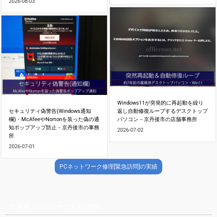
2026-08-03
Windows11が突発的に再起動を繰り
セキュリティ偽警告(Windows通知
返し自動修復ループするデスクトップ
欄)・McAfeeやNortonを装った偽の通
パソコン－京丹後市の店舗事務所
知ポップアップ防止－京丹後市の事務
2026-07-02
所
2026-07-01
PCネットワーク修理[緊急訪問]の実績
PC修理 ネットワーク障害の質問