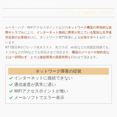
ネットワーク・WiFi修理[緊急訪問]
インターネット・無線WiFi・社内LAN
ルータ・ハブ・WiFiアクセスポイントなどの
ネットワーク機器の突発的な故
障やトラブル
により、
インターネット接続に障害が生じている緊急な京丹後
市近郊のお客様
向けに、ネットワーク専門業者による
出張サポート
を行って
います。
NTT西日本のフレッツ光ネクスト、光コラボ、eo光などの光固定回線でも、
ドコモなどの5Gなどでも対応させて頂きます。
機器のメーカーや契約先な
どは一切問わず
、まずは
接続障害の原因究明
を行わせて頂きます。
ネットワーク障害の症状
インターネットに接続できない
通信速度が異常に遅い
WiFiアクセスポイントが無い
メールソフトでエラー表示