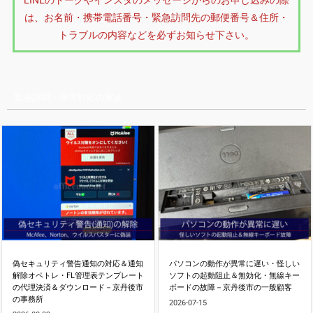
LINEのトークやインスタのメッセージからのお申し込みの際
は、お名前・携帯電話番号・緊急訪問先の郵便番号＆住所・
トラブルの内容などを必ずお知らせ下さい。
緊急訪問・障害対応の実績
偽セキュリティ警告通知の対応＆通知
パソコンの動作が異常に遅い・怪しい
解除オペトレ・FL管理表テンプレート
ソフトの起動阻止＆無効化・無線キー
の代理決済＆ダウンロード－京丹後市
ボードの故障－京丹後市の一般顧客
の事務所
2026-07-15