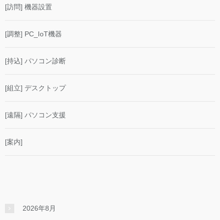
[訪問] 機器設置
[調整] PC_IoT機器
[持込] パソコン診断
[組立] デスクトップ
[遠隔] パソコン支援
[案内]
2026年8月