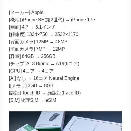
[メーカー] Apple
[機種] iPhone SE(第2世代) → iPhone 17e
[画面] 4.7 → 6.1インチ
[解像度] 1334×750 → 2532×1170
[背面カメラ] 12MP → 48MP
[前面カメラ] 7MP → 12MP
[容量] 64GB → 256GB
[チップ] A13 Bionic → A19(6コア)
[GPU] 4コア → 4コア
[AI] なし → 16コア Neural Engine
[[メモリ] 3GB → 8GB
[認証] Touch ID → 顔認証(Face ID)
[SIM] 物理SIM → eSIM