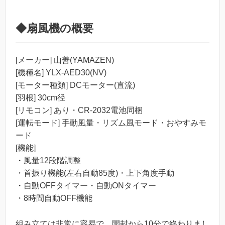
◆扇風機の概要
[メーカー] 山善(YAMAZEN)
[機種名] YLX-AED30(NV)
[モーター種類] DCモーター(直流)
[羽根] 30cm径
[リモコン] あり・CR-2032電池同梱
[運転モード] 手動風量・リズム風モード・おやすみモ
ード
[機能]
・風量12段階調整
・首振り機能(左右自動85度)・上下角度手動
・自動OFFタイマー・自動ONタイマー
・8時間自動OFF機能
組み立ては非常に容易で、開封から10分で終わりまし