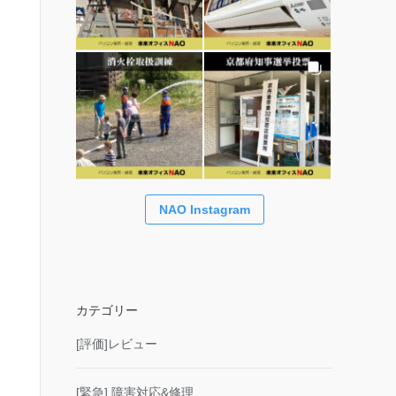
NAO Instagram
カテゴリー
[評価]レビュー
[緊急] 障害対応&修理