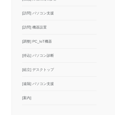
[訪問] パソコン支援
[訪問] 機器設置
[調整] PC_IoT機器
[持込] パソコン診断
[組立] デスクトップ
[遠隔] パソコン支援
[案内]