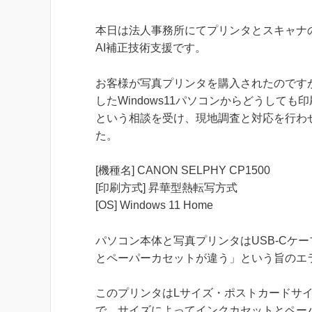
本日は法人事務所にてプリンタとスキャナ
AI補正技術支援です。
お客様が写真プリンタを購入されたのですが
したWindows11パソコンからどうしても
という相談を受け、現地調査と対応を行わ
た。
[機種名] CANON SELPHY CP1500
[印刷方式] 昇華型熱転写方式
[OS] Windows 11 Home
パソコン本体と写真プリンタはUSB-Cケ
とペーパーカセットが違う」という旨のエ
このプリンタはLサイズ・ポストカードサ
で、サイズによってインクカセットとペー