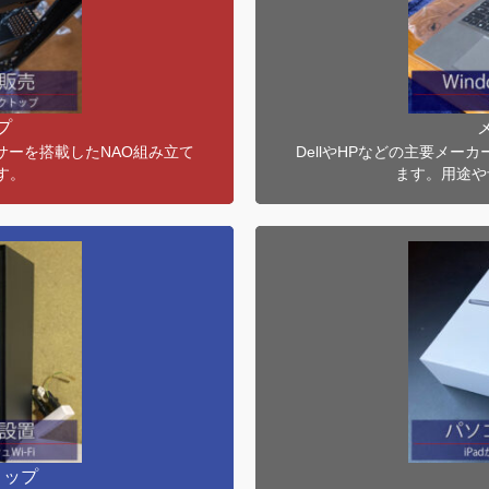
えた、メーカー指定の部
【NoteS】
立てのオリジナルパソコン
【NoteM】
ます。現在も京丹後市内
数多くのメーカー製パソ
持ちする人気モデルで
ちしそうなモデルをNAO
プ
にお任せ下さい。
サーを搭載したNAO組み立て
DellやHPなどの主要メ
す。
ます。用途や
(本体)
WiFi版は月額料金無しに
す。4G版はSIMカード
トップ