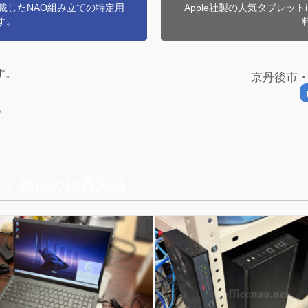
を搭載したNAO組み立ての特定用
Apple社製の人気タブレット
す。
す。
京丹後市
。
ット機器の設置実績