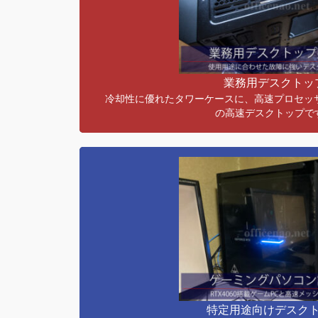
圧倒的なパフォーマンスと省電力を兼ね備
品のみで構成・組み立てされたNAO組み
です。性能・価格は数ヶ月毎に変更となり
の多くの事業所で数十台が稼働している長
業務用デスクトッ
す。
冷却性に優れたタワーケースに、高速プロセッ
の高速デスクトップで
特定用途向けデスクトップ
[ゲーミング・23型モニタ付]
【GMS-75Hz】8C/32GB/1.5TB/GTX
【GMM-144Hz】8C/32GB/1.5TB/RTX
[Youtube動画制作・27型モニタ付]
【MS】8C/64GB/7.5TB/RTX
[株FXトレーディング・23型3枚モニタ付]
特定用途向けデスク
【TS】8C/32GB/1.5TB/RTX