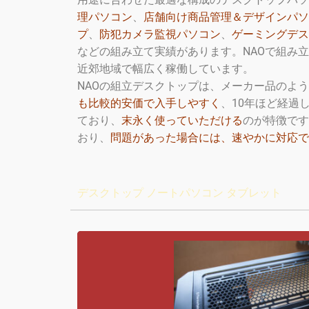
理パソコン
、
店舗向け商品管理＆デザインパソ
プ
、
防犯カメラ監視パソコン
、
ゲーミングデス
などの組み立て実績があります。NAOで組み
近郊地域で幅広く稼働しています。
NAOの組立デスクトップは、メーカー品のよ
も比較的安価で入手しやすく
、10年ほど経過
ており、
末永く使っていただける
のが特徴です
おり、
問題があった場合には、速やかに対応で
デスクトップ ノートパソコン タブレット
業務用デスクトップ(
【GS】6C/メモリ16
【GM】8C/メモリ3