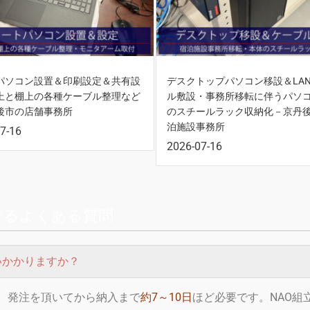
パソコン設置＆印刷設定＆共有設
デスクトップパソコン移設＆LA
上と棚上の各種ケーブル整理など
ル敷設・事務所移転に伴うパソ
後市の店舗事務所
のスチールラック収納化－京丹
泊施設事務所
7-16
2026-07-16
するよくある質問
いかかりますか？
、発注を頂いてから納入まで
約7～10日
ほど必要です。NAO組