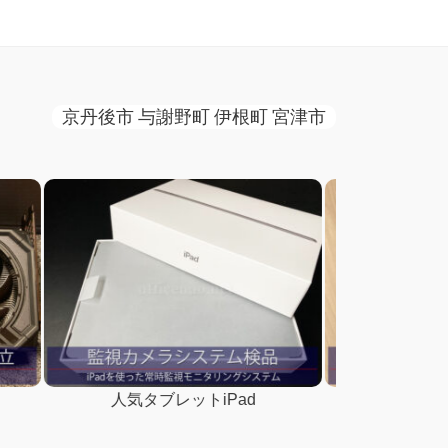
京丹後市 与謝野町 伊根町 宮津市
業務用デスクトップ設置
メーカー