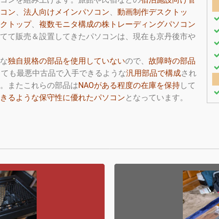
コン
、
法人向けメインパソコン
、
動画制作デスクトッ
クトップ
、
複数モニタ構成の株トレーディングパソコン
立てて販売＆設置してきたパソコンは、現在も京丹後市や
うな
独自規格の部品を使用していない
ので、
故障時の部品
しても最悪中古品で入手できるような
汎用部品で構成
され
。またこれらの部品は
NAOがある程度の在庫を保持
して
きるような保守性に優れたパソコン
となっています。
メ
本体)
[デ
GB
【DeskS】
2GB