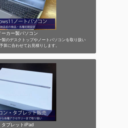
[ノートパソコン]
Home/4C/8GB/250GB/15型
Home/6C/8GB/250GB/15型
コンから、予算内で最適な性能であり長持
が選定して販売・設置します。保守もNAO
メーカー製パソコン
ーカー製のデスクトップやノートパソコンを取り扱い
予算に合わせてお見積りします。
タブレット・iPad
【iPad/WiFi】iOS
【iPad/4G】iOS
事務所やご家庭のWiFiで無料利用できま
を別途契約頂く必要がございます。
タブレットiPad