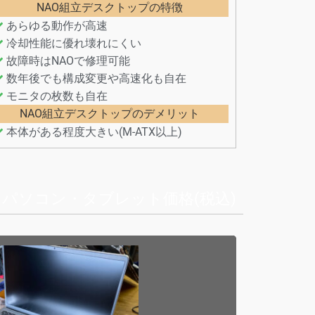
NAO組立デスクトップの特徴
あらゆる動作が高速
冷却性能に優れ壊れにくい
故障時はNAOで修理可能
数年後でも構成変更や高速化も自在
モニタの枚数も自在
NAO組立デスクトップのデメリット
本体がある程度大きい(M-ATX以上)
パソコン・タブレット価格(税込)
ーカー製パソコン価格
スクトップ・本体のみ]
Home/4C/メモリ8GB/250GB