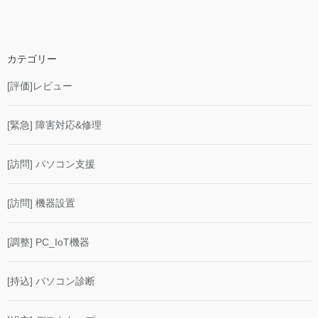
カテゴリー
[評価]レビュー
[緊急] 障害対応&修理
[訪問] パソコン支援
[訪問] 機器設置
[調整] PC_IoT機器
[持込] パソコン診断