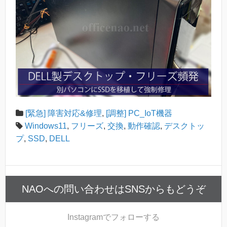
[緊急] 障害対応&修理
,
[調整] PC_IoT機器
Windows11
,
フリーズ
,
交換
,
動作確認
,
デスクトッ
プ
,
SSD
,
DELL
NAOへの問い合わせはSNSからもどうぞ
Instagram
でフォローする