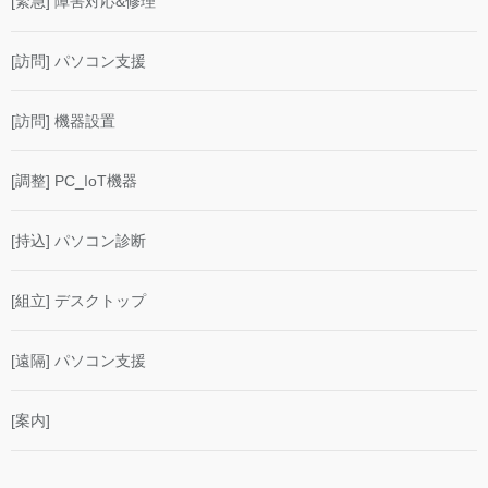
[緊急] 障害対応&修理
[訪問] パソコン支援
[訪問] 機器設置
[調整] PC_IoT機器
[持込] パソコン診断
[組立] デスクトップ
[遠隔] パソコン支援
[案内]