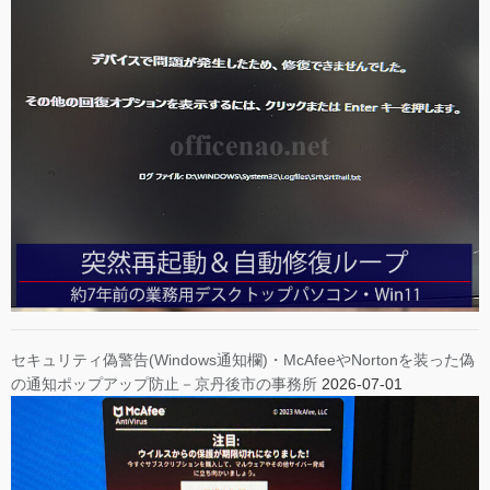
セキュリティ偽警告(Windows通知欄)・McAfeeやNortonを装った偽
の通知ポップアップ防止－京丹後市の事務所
2026-07-01