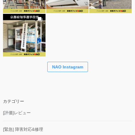
NAO Instagram
カテゴリー
[評価]レビュー
[緊急] 障害対応&修理