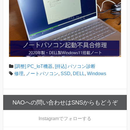
[調整] PC_IoT機器
,
[持込] パソコン診断
修理
,
ノートパソコン
,
SSD
,
DELL
,
Windows
NAOへの問い合わせはSNSからもどうぞ
Instagram
でフォローする