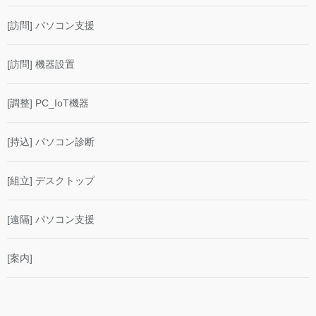
[訪問] パソコン支援
[訪問] 機器設置
[調整] PC_IoT機器
[持込] パソコン診断
[組立] デスクトップ
[遠隔] パソコン支援
[案内]