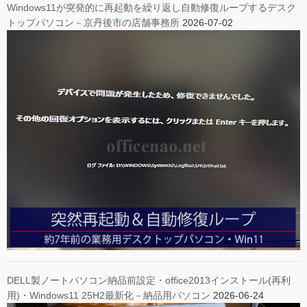
Windows11が突発的に再起動を繰り返し自動修復ループするデスク
トップパソコン－京丹後市の店舗事務所
2026-07-02
DELL製ノートパソコン納品前設定・office2013インストール(再利
用)・Windows11 25H2最新化－納品用パソコン
2026-06-24