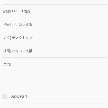
[調整] PC_IoT機器
[持込] パソコン診断
[組立] デスクトップ
[遠隔] パソコン支援
[案内]
2026年8月