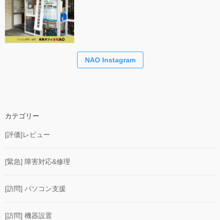
NAO Instagram
カテゴリー
[評価]レビュー
[緊急] 障害対応&修理
[訪問] パソコン支援
[訪問] 機器設置