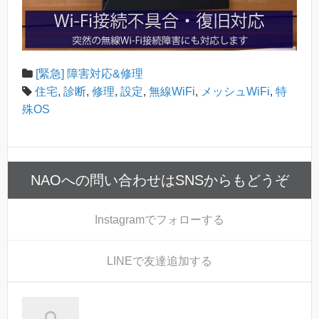
[緊急] 障害対応&修理
住宅
,
診断
,
修理
,
設定
,
無線WiFi
,
メッシュWiFi
,
特
殊OS
NAOへの問い合わせはSNSからもどうぞ
Instagram
でフォローする
LINE
で友達追加する