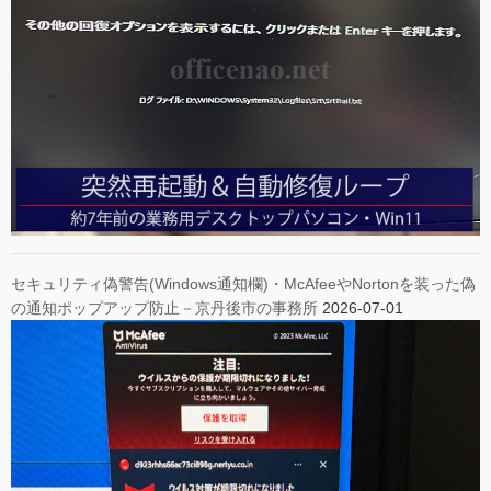
セキュリティ偽警告(Windows通知欄)・McAfeeやNortonを装った偽
の通知ポップアップ防止－京丹後市の事務所
2026-07-01