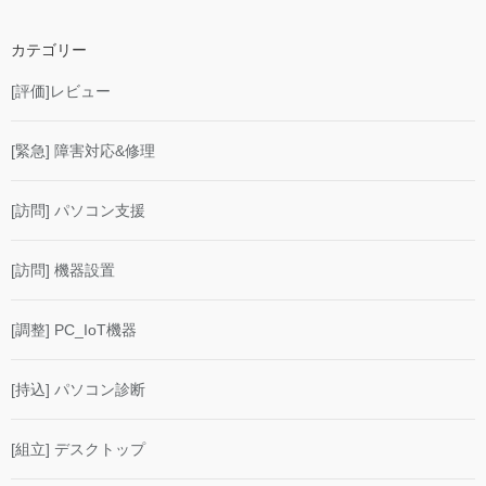
カテゴリー
[評価]レビュー
[緊急] 障害対応&修理
[訪問] パソコン支援
[訪問] 機器設置
[調整] PC_IoT機器
[持込] パソコン診断
[組立] デスクトップ