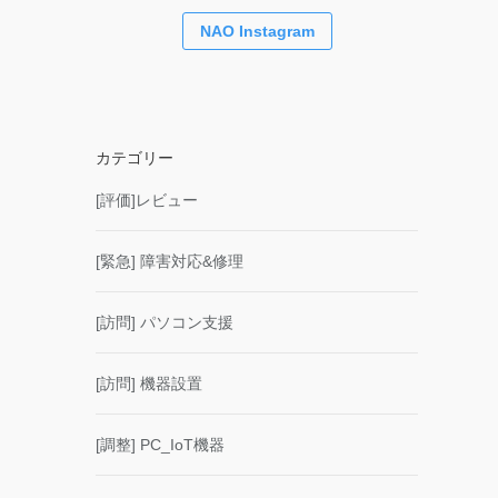
NAO Instagram
カテゴリー
[評価]レビュー
[緊急] 障害対応&修理
[訪問] パソコン支援
[訪問] 機器設置
[調整] PC_IoT機器