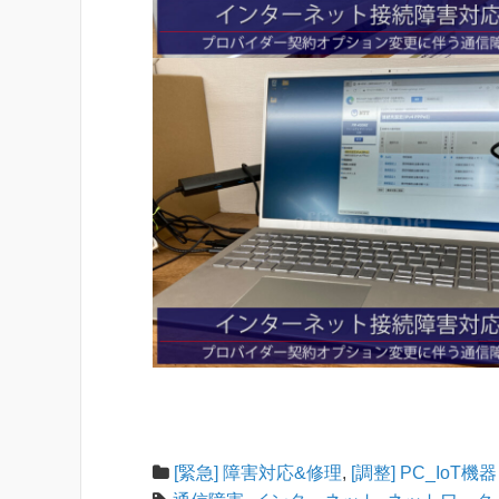
[緊急] 障害対応&修理
,
[調整] PC_IoT機器