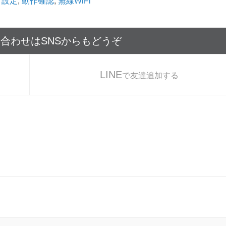
,
設定
,
動作確認
,
無線WiFi
い合わせはSNSからもどうぞ
LINE
で友達追加する