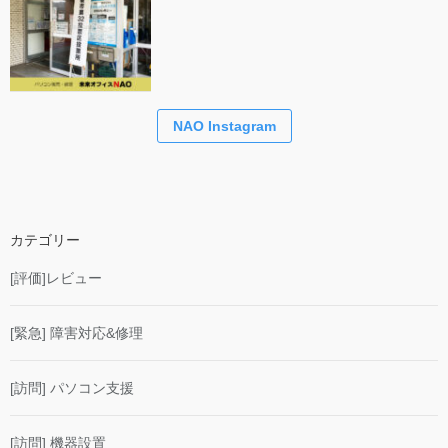
NAO Instagram
カテゴリー
[評価]レビュー
[緊急] 障害対応&修理
[訪問] パソコン支援
[訪問] 機器設置