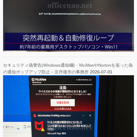
セキュリティ偽警告(Windows通知欄)・McAfeeやNortonを装った偽
の通知ポップアップ防止－京丹後市の事務所
2026-07-01