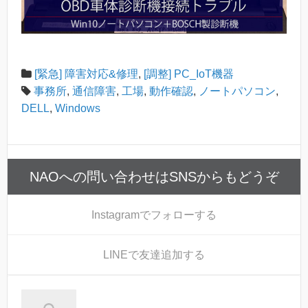
[緊急] 障害対応&修理
,
[調整] PC_IoT機器
事務所
,
通信障害
,
工場
,
動作確認
,
ノートパソコン
,
DELL
,
Windows
NAOへの問い合わせはSNSからもどうぞ
Instagram
でフォローする
LINE
で友達追加する