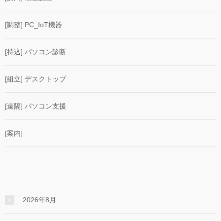
[調整] PC_IoT機器
[持込] パソコン診断
[組立] デスクトップ
[遠隔] パソコン支援
[案内]
2026年8月