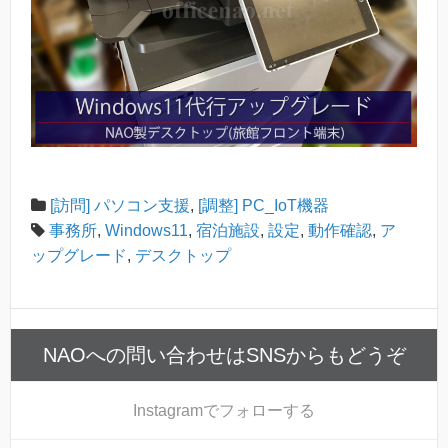
[訪問] パソコン支援
,
[調整] PC_IoT機器
事務所
,
Windows11
,
宿泊施設
,
設定
,
動作確認
,
ア
ップグレード
,
デスクトップ
NAOへの問い合わせはSNSからもどうぞ
Instagram
でフォローする