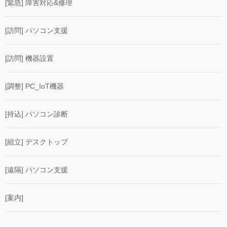
[緊急] 障害対応&修理
[訪問] パソコン支援
[訪問] 機器設置
[調整] PC_IoT機器
[持込] パソコン診断
[組立] デスクトップ
[遠隔] パソコン支援
[案内]