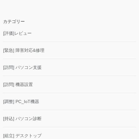
カテゴリー
[評価]レビュー
[緊急] 障害対応&修理
[訪問] パソコン支援
[訪問] 機器設置
[調整] PC_IoT機器
[持込] パソコン診断
[組立] デスクトップ