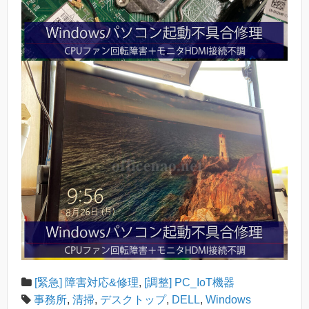
[緊急] 障害対応&修理
,
[調整] PC_IoT機器
事務所
,
清掃
,
デスクトップ
,
DELL
,
Windows