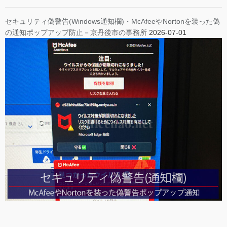
セキュリティ偽警告(Windows通知欄)・McAfeeやNortonを装った偽
の通知ポップアップ防止－京丹後市の事務所
2026-07-01