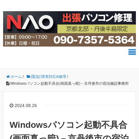
ホーム
/
[緊急] 障害対応&修理
/
Windowsパソコン起動不具合(画面真っ暗)－京丹後市の宿泊施設事務所
2024.08.26
Windowsパソコン起動不具合
(画面真っ暗)－京丹後市の宿泊