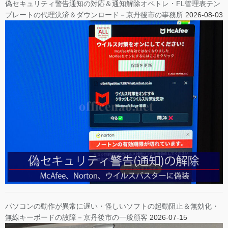
偽セキュリティ警告通知の対応＆通知解除オペトレ・FL管理表テン
プレートの代理決済＆ダウンロード－京丹後市の事務所
2026-08-03
パソコンの動作が異常に遅い・怪しいソフトの起動阻止＆無効化・
無線キーボードの故障－京丹後市の一般顧客
2026-07-15