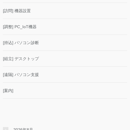
[訪問] 機器設置
[調整] PC_IoT機器
[持込] パソコン診断
[組立] デスクトップ
[遠隔] パソコン支援
[案内]
2026年8月