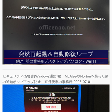
セキュリティ偽警告(Windows通知欄)・McAfeeやNortonを装った偽
の通知ポップアップ防止－京丹後市の事務所
2026-07-01