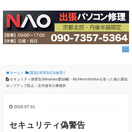
ホーム
/
[緊急] 障害対応&修理
/
セキュリティ偽警告(Windows通知欄)・McAfeeやNortonを装った偽の通知
ポップアップ防止－京丹後市の事務所
2026.07.01
セキュリティ偽警告