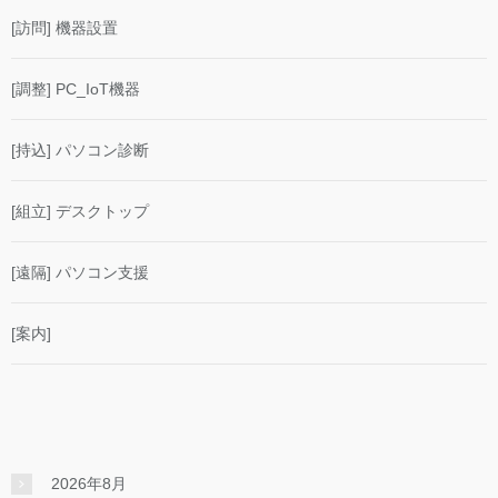
[訪問] 機器設置
[調整] PC_IoT機器
[持込] パソコン診断
[組立] デスクトップ
[遠隔] パソコン支援
[案内]
2026年8月