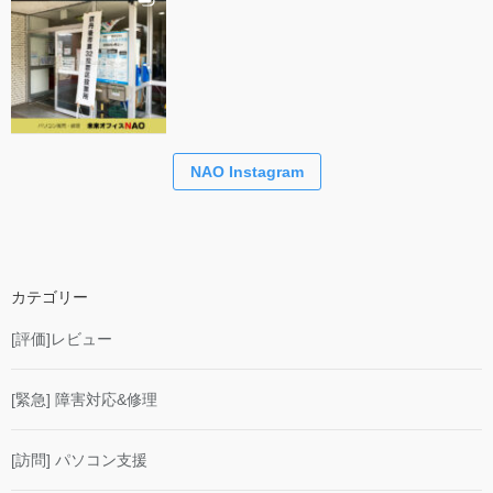
NAO Instagram
カテゴリー
[評価]レビュー
[緊急] 障害対応&修理
[訪問] パソコン支援