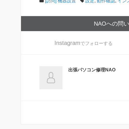
[訪問] 機器設置
設定
,
動作確認
,
イン
NAOへの問
Instagram
でフォローする
出張パソコン修理NAO