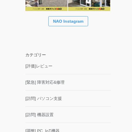
NAO Instagram
カテゴリー
[評価]レビュー
[緊急] 障害対応&修理
[訪問] パソコン支援
[訪問] 機器設置
[調整] PC_IoT機器