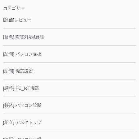
カテゴリー
[評価]レビュー
[緊急] 障害対応&修理
[訪問] パソコン支援
[訪問] 機器設置
[調整] PC_IoT機器
[持込] パソコン診断
[組立] デスクトップ