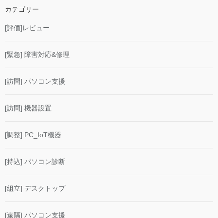
カテゴリー
[評価]レビュー
[緊急] 障害対応&修理
[訪問] パソコン支援
[訪問] 機器設置
[調整] PC_IoT機器
[持込] パソコン診断
[組立] デスクトップ
[遠隔] パソコン支援