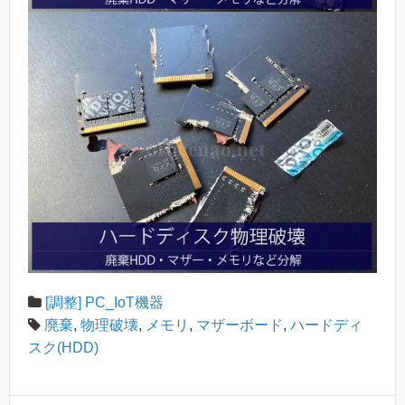
[調整] PC_IoT機器
廃棄
,
物理破壊
,
メモリ
,
マザーボード
,
ハードディ
スク(HDD)