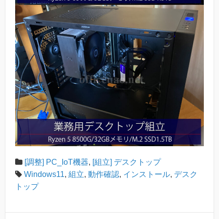
[調整] PC_IoT機器
,
[組立] デスクトップ
Windows11
,
組立
,
動作確認
,
インストール
,
デスク
トップ