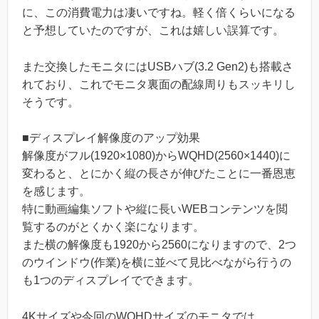
に、この消費電力は凄いですね。軽く倍くらいになる
と予想していたのですが、これは嬉しい誤算です。
また交換したモニタにはUSBハブ(3.2 Gen2)も搭載さ
れており、これでモニタ裏面の配線周りもスッキリし
そうです。
■ディスプレイ解像度のアップ効果
解像度がフル(1920×1080)からWQHD(2560×1440)に
変わると、とにかく縦の長さが伸びたことに一番恩恵
を感じます。
特に動画編集ソフトや縦に長いWEBコンテンツを閲
覧するのがとくかく楽になります。
また横の解像度も1920から2560になりますので、2つ
のウインドウ(作業)を横に並べて見比べながら行うの
も1つのディスプレイでできます。
4Kサイズや今回のWQHDサイズのモニタでは、