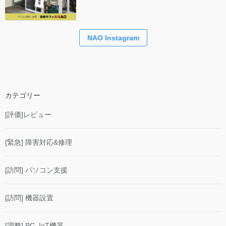
NAO Instagram
カテゴリー
[評価]レビュー
[緊急] 障害対応&修理
[訪問] パソコン支援
[訪問] 機器設置
[調整] PC_IoT機器