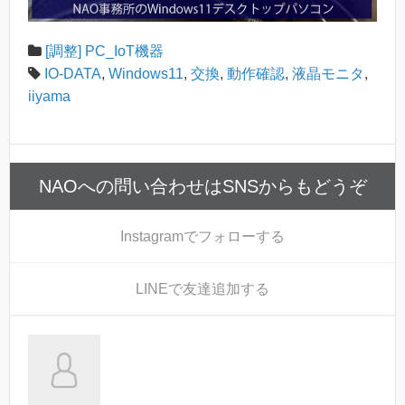
[調整] PC_IoT機器
IO-DATA
,
Windows11
,
交換
,
動作確認
,
液晶モニタ
,
iiyama
NAOへの問い合わせはSNSからもどうぞ
Instagram
でフォローする
LINE
で友達追加する