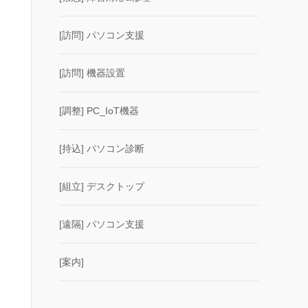
[訪問] パソコン支援
[訪問] 機器設置
[調整] PC_IoT機器
[持込] パソコン診断
[組立] デスクトップ
[遠隔] パソコン支援
[案内]