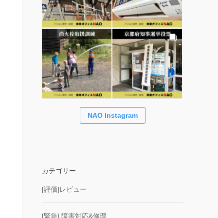
NAO Instagram
カテゴリー
[評価]レビュー
[緊急] 障害対応&修理