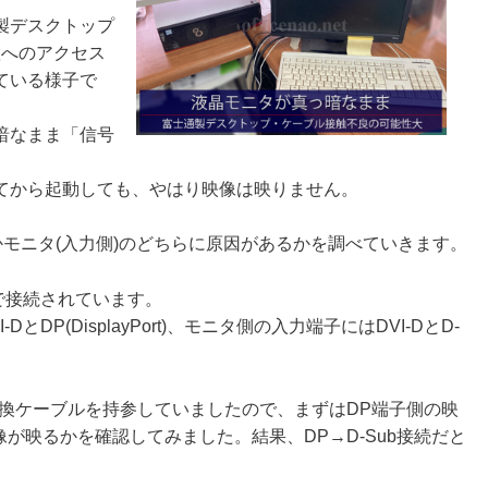
製デスクトップ
置へのアクセス
ている様子で
暗なまま「信号
てから起動しても、やはり映像は映りません。
かモニタ(入力側)のどちらに原因があるかを調べていきます。
ルで接続されています。
P(DisplayPort)、モニタ側の入力端子にはDVI-DとD-
b変換ケーブルを持参していましたので、まずはDP端子側の映
像が映るかを確認してみました。結果、DP→D-Sub接続だと