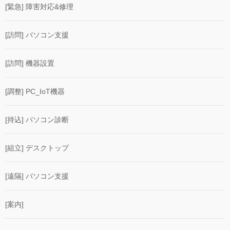
[緊急] 障害対応&修理
[訪問] パソコン支援
[訪問] 機器設置
[調整] PC_IoT機器
[持込] パソコン診断
[組立] デスクトップ
[遠隔] パソコン支援
[案内]