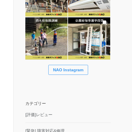
NAO Instagram
カテゴリー
[評価]レビュー
[緊急] 障害対応&修理