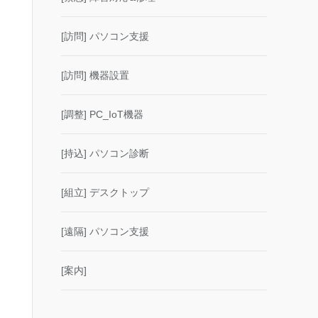
[訪問] パソコン支援
[訪問] 機器設置
[調整] PC_IoT機器
[持込] パソコン診断
[組立] デスクトップ
[遠隔] パソコン支援
[案内]