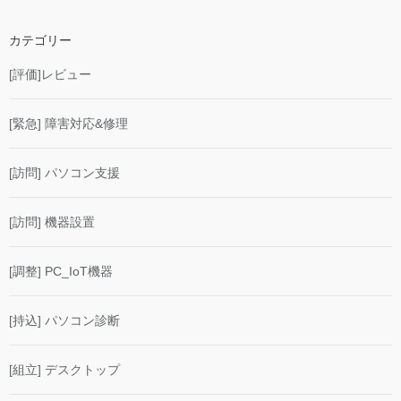
カテゴリー
[評価]レビュー
[緊急] 障害対応&修理
[訪問] パソコン支援
[訪問] 機器設置
[調整] PC_IoT機器
[持込] パソコン診断
[組立] デスクトップ