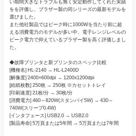
い期間大きなトラブルも無く安定動作してくれた実績
をを評価し、ブラザー製の同シリーズの最新モデルを
選びました。
また他社製品ではピーク時に1000Wを当たり前に超
える消費電力のモデルが多い中、電子レンジレベルの
ピーク電力で抑えているブラザー製を高く評価しまし
た。
◆故障プリンタと新プリンタのスペック比較
[機種名] HL-2140 → HL-L2400D
[解像度] 2400×600dpi → 1200x1200dpi
[給紙枚数] 250枚 → 250枚 ※カセットトレイ
[印刷速度] 21枚/分 → 30枚/分
[消費電力] 460～820W(スタンバイ5W) → 430～
740W(スリープ0.4W)
[インタフェース] USB2.0 → USB2.0
[製品寿命] 5万頁または5年間 → 5万頁または7年間