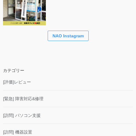
NAO Instagram
カテゴリー
[評価]レビュー
[緊急] 障害対応&修理
[訪問] パソコン支援
[訪問] 機器設置