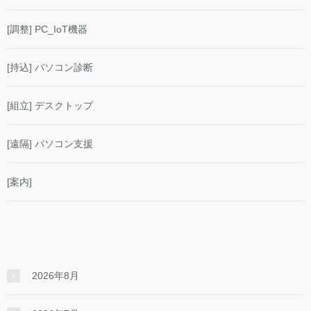
[調整] PC_IoT機器
[持込] パソコン診断
[組立] デスクトップ
[遠隔] パソコン支援
[案内]
2026年8月