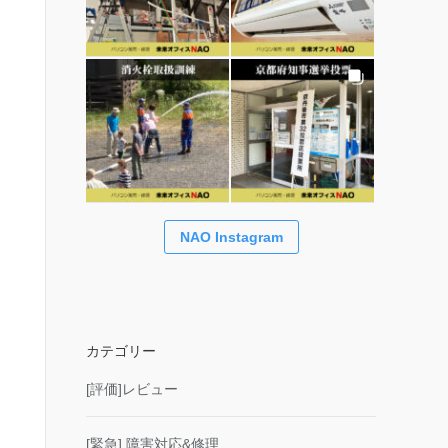
NAO Instagram
カテゴリー
[評価]レビュー
[緊急] 障害対応&修理