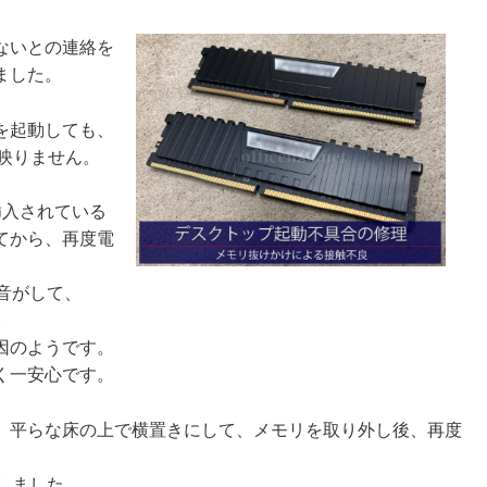
ないとの連絡を
ました。
を起動しても、
も映りません。
挿入されている
てから、再度電
音がして、
。
因のようです。
く一安心です。
、平らな床の上で横置きにして、メモリを取り外し後、再度
動しました。