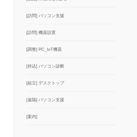
[訪問] パソコン支援
[訪問] 機器設置
[調整] PC_IoT機器
[持込] パソコン診断
[組立] デスクトップ
[遠隔] パソコン支援
[案内]