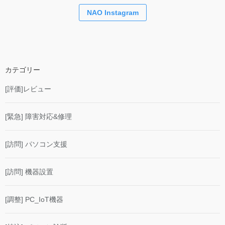
NAO Instagram
カテゴリー
[評価]レビュー
[緊急] 障害対応&修理
[訪問] パソコン支援
[訪問] 機器設置
[調整] PC_IoT機器