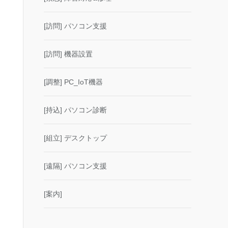
[訪問] パソコン支援
[訪問] 機器設置
[調整] PC_IoT機器
[持込] パソコン診断
[組立] デスクトップ
[遠隔] パソコン支援
[案内]