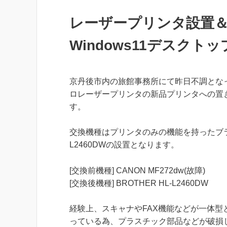
レーザープリンタ設置＆
Windows11デスク
京丹後市内の旅館事務所にて昨日不調となっ
ロレーザープリンタの新品プリンタへの置
す。
交換機種はプリンタのみの機能を持ったブラ
L2460DWの設置となります。
[交換前機種] CANON MF272dw(故障)
[交換後機種] BROTHER HL-L2460DW
経験上、スキャナやFAX機能などが一体
っている為、プラスチック部品などが破損