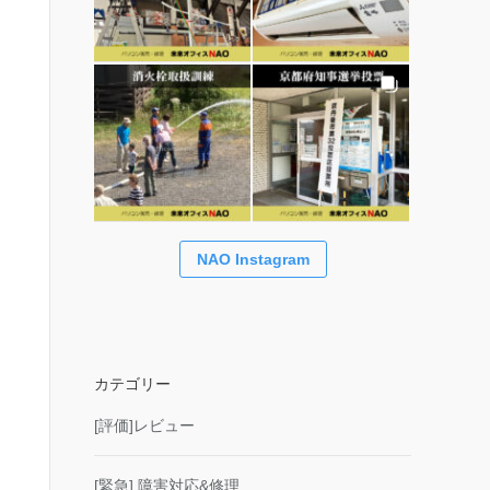
NAO Instagram
カテゴリー
[評価]レビュー
[緊急] 障害対応&修理